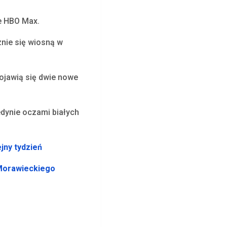
ie HBO Max.
znie się wiosną w
 pojawią się dwie nowe
dynie oczami białych
ejny tydzień
 Morawieckiego