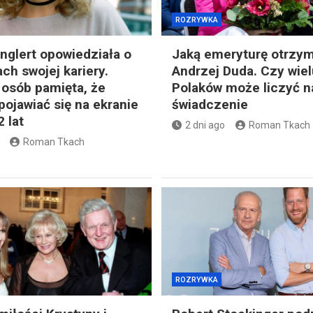
ROZRYWKA
nglert opowiedziała o
Jaką emeryturę otrzy
ch swojej kariery.
Andrzej Duda. Czy wiel
 osób pamięta, że
Polaków może liczyć na
pojawiać się na ekranie
świadczenie
 lat
2 dni ago
Roman Tkach
Roman Tkach
ROZRYWKA