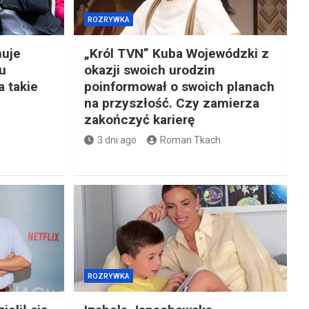
ROZRYWKA
muje
„Król TVN” Kuba Wojewódzki z
u
okazji swoich urodzin
 takie
poinformował o swoich planach
na przyszłość. Czy zamierza
zakończyć karierę
3 dni ago
Roman Tkach
ROZRYWKA