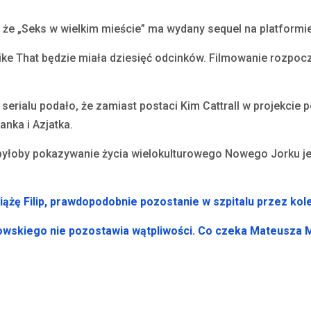
, że „Seks w wielkim mieście” ma wydany sequel na platform
ike That będzie miała dziesięć odcinków. Filmowanie rozpoc
i serialu podało, że zamiast postaci Kim Cattrall w projekcie
nka i Azjatka.
byłoby pokazywanie życia wielokulturowego Nowego Jorku je
siążę Filip, prawdopodobnie pozostanie w szpitalu przez kol
owskiego nie pozostawia wątpliwości. Co czeka Mateusza