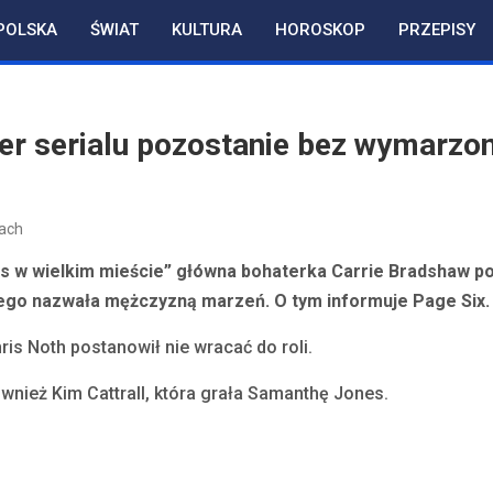
POLSKA
ŚWIAT
KULTURA
HOROSKOP
PRZEPISY
er serialu pozostanie bez wymarzo
ach
ks w wielkim mieście” główna bohaterka Carrie Bradshaw p
rego nazwała mężczyzną marzeń. O tym informuje Page Six.
ris Noth postanowił nie wracać do roli.
wnież Kim Cattrall, która grała Samanthę Jones.