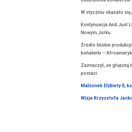
W styczniu okazało się
Kontynuacja And Just L
Nowym Jorku.
Źródło bliskie produkcj
bohaterki – Afroameryka
Zaznaczył, że głupotą 
postaci.
Małżonek Elżbiety II, k
Wizja Krzysztofa Jack