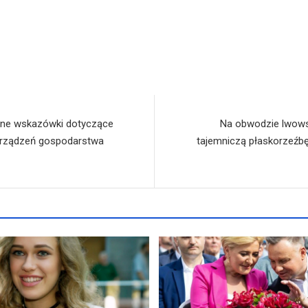
zne wskazówki dotyczące
Na obwodzie lwowsk
urządzeń gospodarstwa
tajemniczą płaskorzeźbę