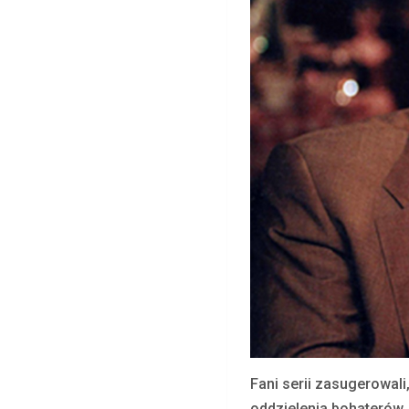
Fani serii zasugerowali
oddzielenia bohaterów.