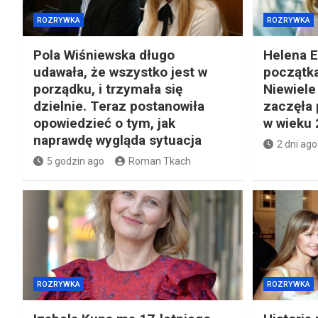
ROZRYWKA
ROZRYWKA
Pola Wiśniewska długo
Helena E
udawała, że wszystko jest w
początka
porządku, i trzymała się
Niewiele
dzielnie. Teraz postanowiła
zaczęła 
opowiedzieć o tym, jak
w wieku 2
naprawdę wygląda sytuacja
2 dni ago
5 godzin ago
Roman Tkach
ROZRYWKA
ROZRYWKA