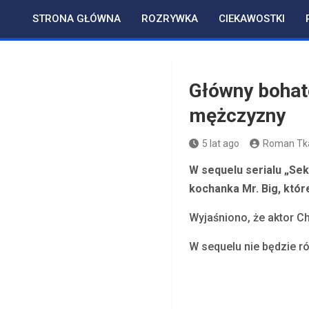
Skip
STRONA GŁÓWNA
ROZRYWKA
CIEKAWOSTKI
to
content
Główny bohat
mężczyzny
5 lat ago
Roman Tk
W sequelu serialu „Se
kochanka Mr. Big, któ
Wyjaśniono, że aktor Ch
W sequelu nie będzie ró