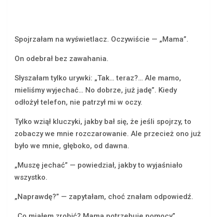
Spojrzałam na wyświetlacz. Oczywiście — „Mama”.
On odebrał bez zawahania.
Słyszałam tylko urywki: „Tak… teraz?… Ale mamo,
mieliśmy wyjechać… No dobrze, już jadę”. Kiedy
odłożył telefon, nie patrzył mi w oczy.
Tylko wziął kluczyki, jakby bał się, że jeśli spojrzy, to
zobaczy we mnie rozczarowanie. Ale przecież ono już
było we mnie, głęboko, od dawna.
„Muszę jechać” — powiedział, jakby to wyjaśniało
wszystko.
„Naprawdę?” — zapytałam, choć znałam odpowiedź.
„Co miałem zrobić? Mama potrzebuje pomocy”.