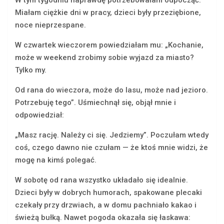
W tym tygodniu naprawdę potrzebowałam odpocząć.
Miałam ciężkie dni w pracy, dzieci były przeziębione,
noce nieprzespane.
W czwartek wieczorem powiedziałam mu: „Kochanie,
może w weekend zrobimy sobie wyjazd za miasto?
Tylko my.
Od rana do wieczora, może do lasu, może nad jezioro.
Potrzebuję tego”. Uśmiechnął się, objął mnie i
odpowiedział:
„Masz rację. Należy ci się. Jedziemy”. Poczułam wtedy
coś, czego dawno nie czułam — że ktoś mnie widzi, że
mogę na kimś polegać.
W sobotę od rana wszystko układało się idealnie.
Dzieci były w dobrych humorach, spakowane plecaki
czekały przy drzwiach, a w domu pachniało kakao i
świeżą bułką. Nawet pogoda okazała się łaskawa: